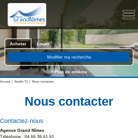
Acheter
Louer
Modifier ma recherche
+ Plus de critères
Accueil
Studio T1
Nous contacter
Nous contacter
Contactez-nous
Agence Grand Nîmes
Téléphone :
04.66.36.61.61