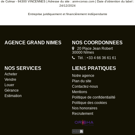
de Colmar - 94300 VINCENNES | Adresse du site :
anm-conso.com
| Date d'obtention du label :
24/12/2024
Entreprise juridiquement et financièrement indépendante
AGENCE GRAND NÎMES
NOS COORDONNÉES
20 Place Jean Robert
30000 Nîmes
Tél. : +33 4 66 36 61 61
NOS SERVICES
LIENS PRATIQUES
Acheter
Notre agence
Vendre
Plan du site
Louer
Contactez-nous
Gérance
Mentions
Estimation
Politique de confidentialité
Politique des cookies
Nos honoraires
Recrutement