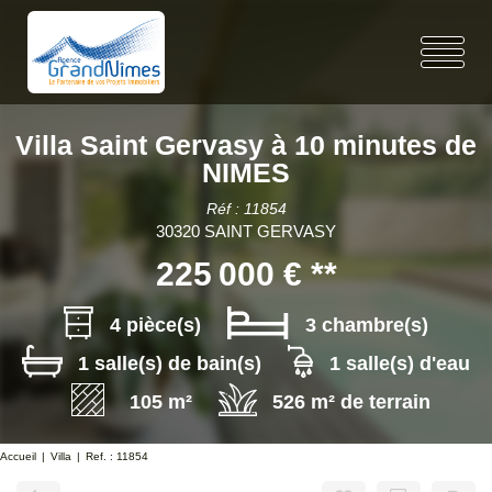
Villa Saint Gervasy à 10 minutes de
NIMES
Réf : 11854
30320 SAINT GERVASY
225 000 €
**
4 pièce(s)
3 chambre(s)
1 salle(s) de bain(s)
1 salle(s) d'eau
105 m²
526 m² de terrain
Accueil
Villa
Ref. : 11854