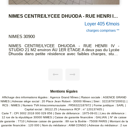
NIMES CENTRE/LYCEE DHUODA - RUE HENRI IV - STUDIO 21.32 M2 AU 1ER ETAGE
 405 €/mois
Loyer 453
es comprises **
charges co
NIMES 30000
ENRI IV -
NIMES CENTRE AMIRAL COURBET GAMBETTA
STUDIO 35 M2 ENVIRON, Petit Immeuble avec 
arges, studio
charges, agréable appartement avec cuisine amé
 d'une entrée
salle d'eau. Disponible 31/08 CLASSE ÉNERG
ipé (plaques,
CLASSE CLIMAT: B LOYER CC 453€ DONT 3
au avec WC.
PROVISIONS SUR CHARGES-RÉGULARI
: D - CLASSE
ANNUELLE- DÉPÔT DE GARANTIE 418€ TTC H
TTC DONT 106€ TTC PR ETAT DES LIEUX
ide, Paries
E GARANTIE:
T DES LIEUX
Mentions légales
Affichage des informations légales : Agence Grand Nîmes | Raison sociale : AGENCE GRAND
NIMES | Adresse siège social : 20 Place Jean Robert - 30000 Nîmes | Siret : 32218797200011 |
RCS : NIMES | Numero TVA Intracommunautaire : FR56322187972 | Forme juridique : SARL |
Capital social : 38112.25 | Assurance RCP : n° 120137405 |
Carte T : CPI 3002 2018 000 029 856 | Date de délivrance : 1975-09-01 | Lieu de délivrance :
12 rue de la république 30000 NIMES | Caisse de garantie financière : GALIAN. | N° de caisse
de garantie : 7710 | Adresse caisse de garantie : 89 rue la Boétie - 75008 PARIS | Montant de la
garantie financière : 120 000 | Nom du médiateur : ANM CONSO | Adresse du médiateur : 2 rue