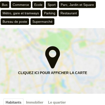
Bus
Commerce
Ecole
Sport
Parc, Jardin et Square
Métro, gare et tramways
Parking
Restaurant
Bureau de poste
Supermarché
Habitants
Immobilier
Le quartier