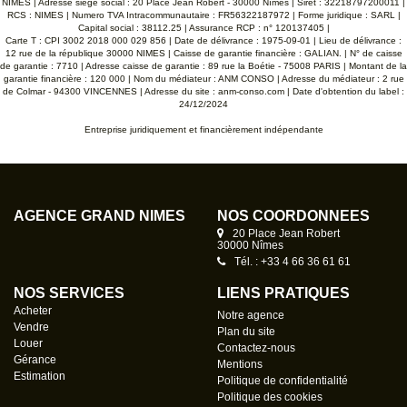
NIMES | Adresse siège social : 20 Place Jean Robert - 30000 Nîmes | Siret : 32218797200011 |
RCS : NIMES | Numero TVA Intracommunautaire : FR56322187972 | Forme juridique : SARL |
Capital social : 38112.25 | Assurance RCP : n° 120137405 |
Carte T : CPI 3002 2018 000 029 856 | Date de délivrance : 1975-09-01 | Lieu de délivrance :
12 rue de la république 30000 NIMES | Caisse de garantie financière : GALIAN. | N° de caisse
de garantie : 7710 | Adresse caisse de garantie : 89 rue la Boétie - 75008 PARIS | Montant de la
garantie financière : 120 000 | Nom du médiateur : ANM CONSO | Adresse du médiateur : 2 rue
de Colmar - 94300 VINCENNES | Adresse du site :
anm-conso.com
| Date d'obtention du label :
24/12/2024
Entreprise juridiquement et financièrement indépendante
AGENCE GRAND NÎMES
NOS COORDONNÉES
20 Place Jean Robert
30000 Nîmes
Tél. : +33 4 66 36 61 61
NOS SERVICES
LIENS PRATIQUES
Acheter
Notre agence
Vendre
Plan du site
Louer
Contactez-nous
Gérance
Mentions
Estimation
Politique de confidentialité
Politique des cookies