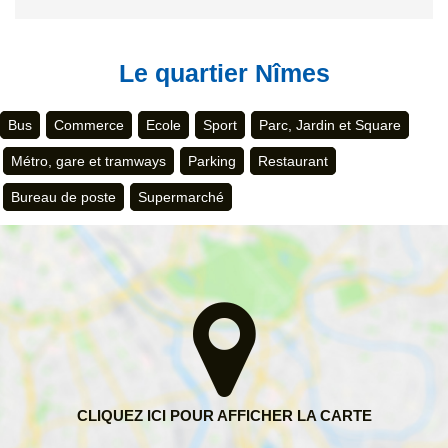
Le quartier Nîmes
Bus
Commerce
Ecole
Sport
Parc, Jardin et Square
Métro, gare et tramways
Parking
Restaurant
Bureau de poste
Supermarché