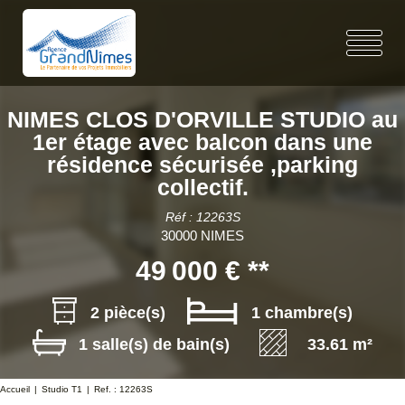
NIMES CLOS D'ORVILLE STUDIO au
1er étage avec balcon dans une
résidence sécurisée ,parking
collectif.
Réf : 12263S
30000 NIMES
49 000 €
**
2 pièce(s)
1 chambre(s)
1 salle(s) de bain(s)
33.61 m²
Accueil
Studio T1
Ref. : 12263S