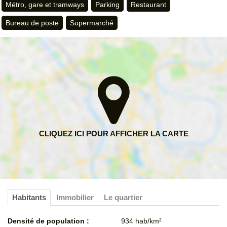
Métro, gare et tramways
Parking
Restaurant
Bureau de poste
Supermarché
Habitants
Immobilier
Le quartier
Densité de population :
934 hab/km²