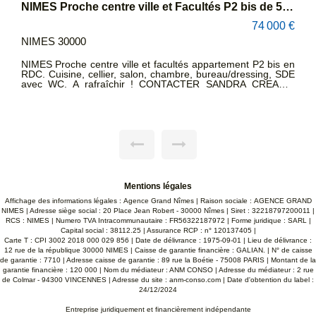
NIMES Proche centre ville et Facultés P2 bis de 56.87 m2 en RDC donnant sur une cour plein SUD.
NIMES CENTRE VILLE A vendre 2 studios meublés à 2 minutes de la faculté VAUBAN dans un bel immeuble ancien.
00 €
108 000 €
NIMES 30000
NIMES CENTRE VILLE A vendre 2 studios meublés (
 SDE
19,47m² et 17,97m² Loi Carrez) lumineux et bien entretenus
au 1er étage d'un immeuble ancien à 2 minutes de la faculté
VAUBAN et des halles. Chaque studio a un coin cuisine , une
salle d'eau avec lavabo, douche et WC. Double vitrage PVC.
L'un donne sur une cour au calme et l'autre sur une ruelle
sans vis à vis. Idéalement situés! Rien à faire! CONTACTEZ
SANDRA CREAC'H 06 22 93 47 48
Mentions légales
Affichage des informations légales : Agence Grand Nîmes | Raison sociale : AGENCE GRAND
NIMES | Adresse siège social : 20 Place Jean Robert - 30000 Nîmes | Siret : 32218797200011 |
RCS : NIMES | Numero TVA Intracommunautaire : FR56322187972 | Forme juridique : SARL |
Capital social : 38112.25 | Assurance RCP : n° 120137405 |
Carte T : CPI 3002 2018 000 029 856 | Date de délivrance : 1975-09-01 | Lieu de délivrance :
12 rue de la république 30000 NIMES | Caisse de garantie financière : GALIAN. | N° de caisse
de garantie : 7710 | Adresse caisse de garantie : 89 rue la Boétie - 75008 PARIS | Montant de la
garantie financière : 120 000 | Nom du médiateur : ANM CONSO | Adresse du médiateur : 2 rue
de Colmar - 94300 VINCENNES | Adresse du site :
anm-conso.com
| Date d'obtention du label :
24/12/2024
Entreprise juridiquement et financièrement indépendante