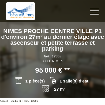
NIMES PROCHE CENTRE VILLE P1
d'environ 27m² au dernier étage avec
ascenseur et petite terrasse et
parking
Réf : 12365
30000 NIMES
95 000 €
**
1 pièce(s)
1 salle(s) d'eau
27 m²
Accueil
Studio T1
Ref. : 12365