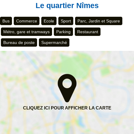
Le quartier Nîmes
Bus
Commerce
Ecole
Sport
Parc, Jardin et Square
Métro, gare et tramways
Parking
Restaurant
Bureau de poste
Supermarché