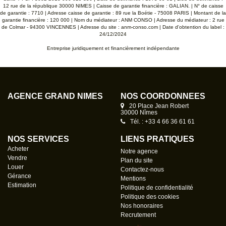
12 rue de la république 30000 NIMES | Caisse de garantie financière : GALIAN. | N° de caisse
de garantie : 7710 | Adresse caisse de garantie : 89 rue la Boétie - 75008 PARIS | Montant de la
garantie financière : 120 000 | Nom du médiateur : ANM CONSO | Adresse du médiateur : 2 rue
de Colmar - 94300 VINCENNES | Adresse du site :
anm-conso.com
| Date d'obtention du label :
24/12/2024
Entreprise juridiquement et financièrement indépendante
AGENCE GRAND NÎMES
NOS COORDONNÉES
20 Place Jean Robert
30000 Nîmes
Tél. : +33 4 66 36 61 61
NOS SERVICES
LIENS PRATIQUES
Acheter
Notre agence
Vendre
Plan du site
Louer
Contactez-nous
Gérance
Mentions
Estimation
Politique de confidentialité
Politique des cookies
Nos honoraires
Recrutement