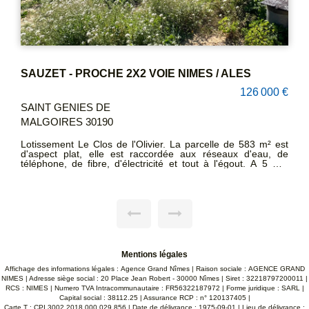
En EXCLUSIVITE Terrain de loisir 5551m² boisé non constructible à Milhaud. Pas d'eau ni électricité.
15 000 €
MILHAUD 30540
EXCLUSIVITE Terrain de loisir" La Font des Chiens" 5551m²
non constructible en zone N. Boisé. Pas d'eau ni électricité.
Facile d'accès par chemin de terre. Commune de MILHAUD
GARD. CONTACTEZ SANDRA CREAC'H 06 22 93 47 48
Mentions légales
Affichage des informations légales : Agence Grand Nîmes | Raison sociale : AGENCE GRAND
NIMES | Adresse siège social : 20 Place Jean Robert - 30000 Nîmes | Siret : 32218797200011 |
RCS : NIMES | Numero TVA Intracommunautaire : FR56322187972 | Forme juridique : SARL |
Capital social : 38112.25 | Assurance RCP : n° 120137405 |
Carte T : CPI 3002 2018 000 029 856 | Date de délivrance : 1975-09-01 | Lieu de délivrance :