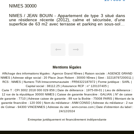
NIMES 30000
ans
NIMES CENTRE VILLE Appartement de type 3 d'environ
une
75m² en RDC dans une résidence sécurisée et très bien
 Il
entretenue. Hall d'entrée, séjour donnant sur une terrasse
sur
NORD/OUEST, cuisine donnant sur une terrasse /jardin SUD,
deux chambres, WC, SDE. Cave. 2 Places de parking
une
extérieures privées. Chauffage gaz de ville. Climatisation
vie
réversible dans séjour. CONTACTEZ SANDRA CREAC'H 06
ST,
22 93 47 48
 de
des
 un
Mentions légales
Affichage des informations légales : Agence Grand Nîmes | Raison sociale : AGENCE GRAND
NIMES | Adresse siège social : 20 Place Jean Robert - 30000 Nîmes | Siret : 32218797200011 |
RCS : NIMES | Numero TVA Intracommunautaire : FR56322187972 | Forme juridique : SARL |
Capital social : 38112.25 | Assurance RCP : n° 120137405 |
Carte T : CPI 3002 2018 000 029 856 | Date de délivrance : 1975-09-01 | Lieu de délivrance :
12 rue de la république 30000 NIMES | Caisse de garantie financière : GALIAN. | N° de caisse
de garantie : 7710 | Adresse caisse de garantie : 89 rue la Boétie - 75008 PARIS | Montant de la
garantie financière : 120 000 | Nom du médiateur : ANM CONSO | Adresse du médiateur : 2 rue
de Colmar - 94300 VINCENNES | Adresse du site :
anm-conso.com
| Date d'obtention du label :
24/12/2024
Entreprise juridiquement et financièrement indépendante