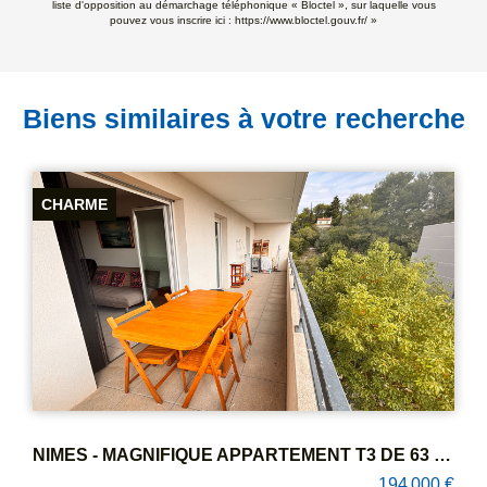
liste d'opposition au démarchage téléphonique « Bloctel », sur laquelle vous
pouvez vous inscrire ici :
https://www.bloctel.gouv.fr/
»
Biens similaires à votre recherche
NIMES - MAGNIFIQUE APPARTEMENT T3 DE 63 M2 AVEC TERRASSE ET BOX
NIMES CENTRE VILLE Appartement P3 en RDC d'environ 75m² avec deux terrasses, cave et 2 places parking.
0 €
168 000 €