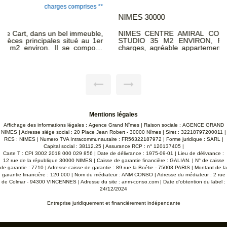
charges comprises **
NIMES 30000
NIMES CENTRE AMIRAL COURBET GAMBETTA GRAND
STUDIO 35 M2 ENVIRON, Petit Immeuble avec faibles
charges, agréable appartement avec cuisine aménagée et
salle d'eau. Disponible 31/08 CLASSE ÉNERGIE: C -
CLASSE CLIMAT: B LOYER CC 453€ DONT 35 € DE
PROVISIONS SUR CHARGES-RÉGULARISATION
ANNUELLE- DÉPÔT DE GARANTIE 418€ TTC HCL 418€
TTC DONT 106€ TTC PR ETAT DES LIEUX
Mentions légales
Affichage des informations légales : Agence Grand Nîmes | Raison sociale : AGENCE GRAND
NIMES | Adresse siège social : 20 Place Jean Robert - 30000 Nîmes | Siret : 32218797200011 |
RCS : NIMES | Numero TVA Intracommunautaire : FR56322187972 | Forme juridique : SARL |
Capital social : 38112.25 | Assurance RCP : n° 120137405 |
Carte T : CPI 3002 2018 000 029 856 | Date de délivrance : 1975-09-01 | Lieu de délivrance :
12 rue de la république 30000 NIMES | Caisse de garantie financière : GALIAN. | N° de caisse
de garantie : 7710 | Adresse caisse de garantie : 89 rue la Boétie - 75008 PARIS | Montant de la
garantie financière : 120 000 | Nom du médiateur : ANM CONSO | Adresse du médiateur : 2 rue
de Colmar - 94300 VINCENNES | Adresse du site :
anm-conso.com
| Date d'obtention du label :
24/12/2024
Entreprise juridiquement et financièrement indépendante