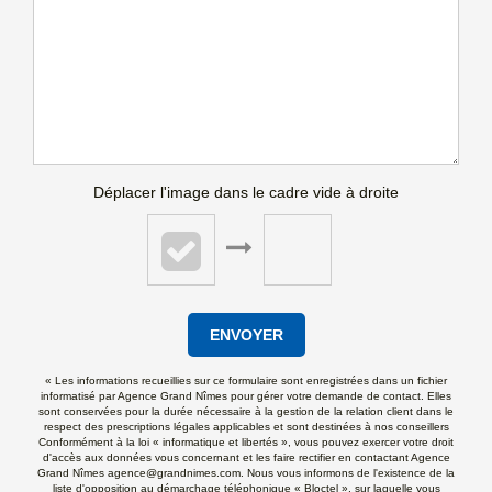
Déplacer l'image dans le cadre vide à droite
ENVOYER
« Les informations recueillies sur ce formulaire sont enregistrées dans un fichier
informatisé par Agence Grand Nîmes pour gérer votre demande de contact. Elles
sont conservées pour la durée nécessaire à la gestion de la relation client dans le
respect des prescriptions légales applicables et sont destinées à nos conseillers
Conformément à la loi « informatique et libertés », vous pouvez exercer votre droit
d'accès aux données vous concernant et les faire rectifier en contactant Agence
Grand Nîmes agence@grandnimes.com. Nous vous informons de l'existence de la
liste d'opposition au démarchage téléphonique « Bloctel », sur laquelle vous