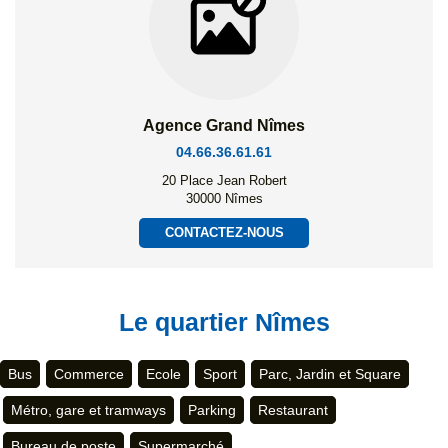
Agence Grand Nîmes
04.66.36.61.61
20 Place Jean Robert
30000 Nîmes
CONTACTEZ-NOUS
Le quartier Nîmes
Bus
Commerce
Ecole
Sport
Parc, Jardin et Square
Métro, gare et tramways
Parking
Restaurant
Bureau de poste
Supermarché