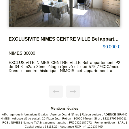
EXCLUSIVITE NIMES CENTRE VILLE Bel appartement P2 de 34.8 m2au 3ème étage rénové et loué 579,77€CCCC
90 000 €
NIMES 30000
EXCLUSIVITE NIMES CENTRE VILLE Bel appartement P2
de 34.8 m2au 3ème étage rénové et loué 579,77€CC/mois.
Dans le centre historique NÎMOIS cet appartement a été
rénové ainsi que l'immeuble ancien. Séjour avec coin cuisine,
mezzanine pour rangement, une chambre avec SDE et WC.
Double vitrage. SUD/EST/OUEST. Vue magnifique sur les
toits NÎMOIS! Idéal investissement. CONTACTEZ Sandra
CREAC'H 06 22 93 47 48
Mentions légales
Affichage des informations légales : Agence Grand Nîmes | Raison sociale : AGENCE GRAND
NIMES | Adresse siège social : 20 Place Jean Robert - 30000 Nîmes | Siret : 32218797200011 |
RCS : NIMES | Numero TVA Intracommunautaire : FR56322187972 | Forme juridique : SARL |
Capital social : 38112.25 | Assurance RCP : n° 120137405 |