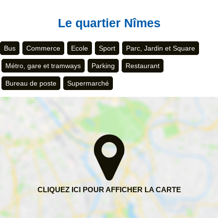
Le quartier Nîmes
Bus
Commerce
Ecole
Sport
Parc, Jardin et Square
Métro, gare et tramways
Parking
Restaurant
Bureau de poste
Supermarché