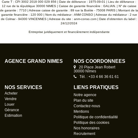
Carte T : CPI 3002 2018 000 029 856 | Date de délivrance : 1975-09-01 | Lieu de délivrance :
12 rue de la république 30000 NIMES | Caisse de garantie financière : GALIAN. | N° de caisse
de garantie : 7710 | Adresse caisse de garantie : 89 rue la Boétie - 75008 PARIS | Montant de la
garantie financière : 120 000 | Nom du médiateur : ANM CONSO | Adresse du médiateur : 2 rue
de Colmar - 94300 VINCENNES | Adresse du site :
anm-conso.com
| Date d'obtention du label :
24/12/2024
Entreprise juridiquement et financièrement indépendante
AGENCE GRAND NÎMES
NOS COORDONNÉES
20 Place Jean Robert
30000 Nîmes
Tél. : +33 4 66 36 61 61
NOS SERVICES
LIENS PRATIQUES
Acheter
Notre agence
Vendre
Plan du site
Louer
Contactez-nous
Gérance
Mentions
Estimation
Politique de confidentialité
Politique des cookies
Nos honoraires
Recrutement