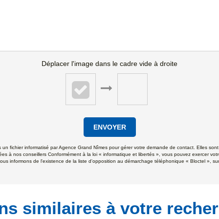
Déplacer l'image dans le cadre vide à droite
ENVOYER
ns un fichier informatisé par Agence Grand Nîmes pour gérer votre demande de contact. Elles sont 
ées à nos conseillers Conformément à la loi « informatique et libertés », vous pouvez exercer votr
formons de l'existence de la liste d'opposition au démarchage téléphonique « Bloctel », sur l
ns similaires à votre reche