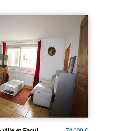
NIMES Lumineux appartement P3 de 74m² avec 2 balcons et ascenseur, garage et cave en sous-sol.
169 000 €