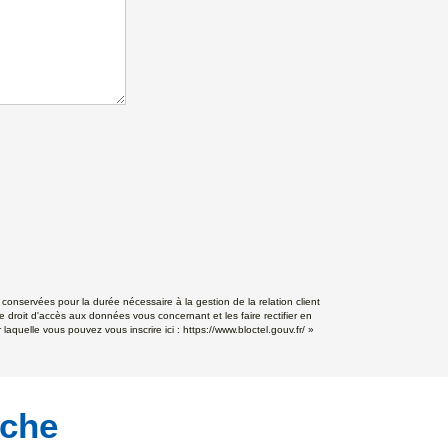
conservées pour la durée nécessaire à la gestion de la relation client
e droit d'accès aux données vous concernant et les faire rectifier en
aquelle vous pouvez vous inscrire ici :
https://www.bloctel.gouv.fr/
»
rche