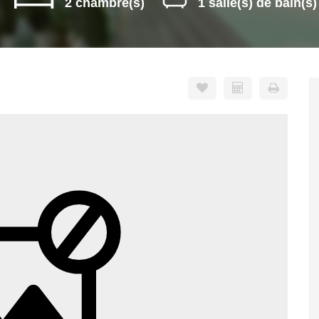
2 chambre(s)
1 salle(s) de bain(s)