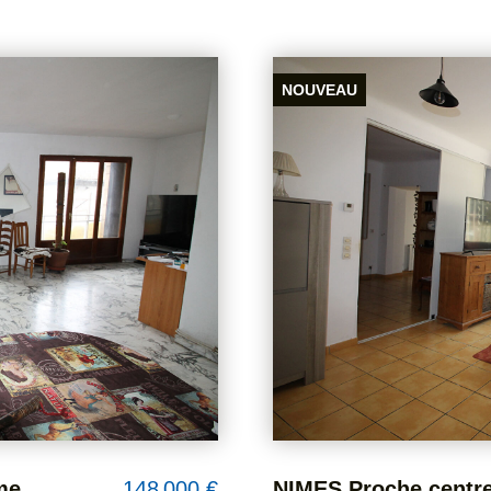
NIMES Proche centre ville et Facultés P2 bis de 56.87 m2 en RDC donnant sur une cour plein SUD.
74 000 €