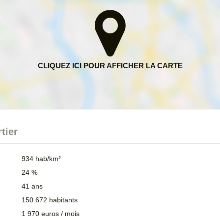
tier
934 hab/km²
24 %
41 ans
150 672 habitants
1 970 euros / mois