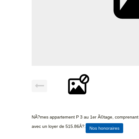
NÃ?mes appartement P 3 au 1er Ã©tage, comprenant s
avec un loyer de 515.86Â?.
Nos honoraires