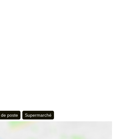
 de poste
Supermarché