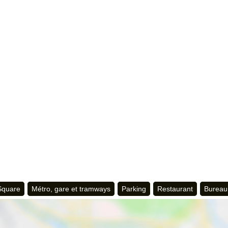
 Square
Métro, gare et tramways
Parking
Restaurant
Bureau