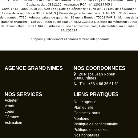
RCS : NIMES | Numero TVA Intracommunautaire : FR56322187972 | Forme juridique : SARL |
Capital social : 38112.25 | Assurance RCP : n° 120137405 |
Carte T : CPI 3002 2018 000 029 856 | Date de délivrance : 1975-09-01 | Lieu de délivrance :
12 rue de la république 30000 NIMES | Caisse de garantie financière : GALIAN. | N° de caisse
de garantie : 7710 | Adresse caisse de garantie : 89 rue la Boétie - 75008 PARIS | Montant de la
garantie financière : 120 000 | Nom du médiateur : ANM CONSO | Adresse du médiateur : 2 rue
de Colmar - 94300 VINCENNES | Adresse du site :
anm-conso.com
| Date d'obtention du label :
24/12/2024
Entreprise juridiquement et financièrement indépendante
AGENCE GRAND NÎMES
NOS COORDONNÉES
20 Place Jean Robert
30000 Nîmes
Tél. : +33 4 66 36 61 61
NOS SERVICES
LIENS PRATIQUES
Acheter
Notre agence
Vendre
Plan du site
Louer
Contactez-nous
Gérance
Mentions
Estimation
Politique de confidentialité
Politique des cookies
Nos honoraires