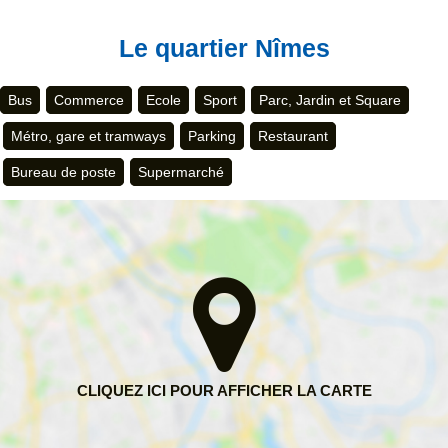
Le quartier Nîmes
Bus
Commerce
Ecole
Sport
Parc, Jardin et Square
Métro, gare et tramways
Parking
Restaurant
Bureau de poste
Supermarché