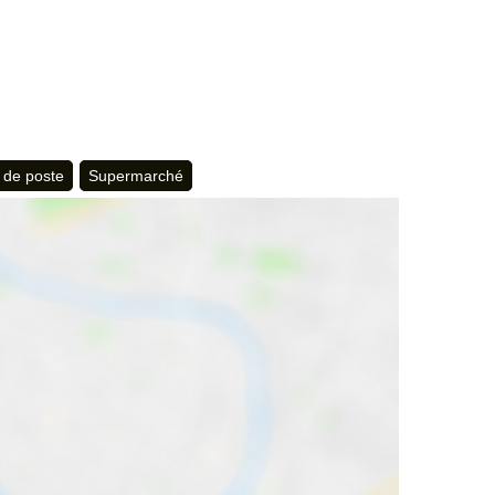
 de poste
Supermarché