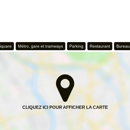
 Square
Métro, gare et tramways
Parking
Restaurant
Bureau