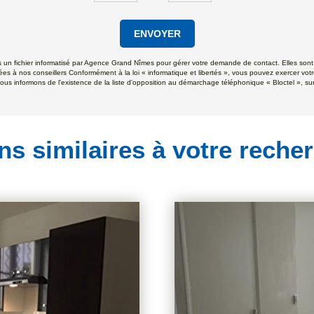
ENVOYER
ns un fichier informatisé par Agence Grand Nîmes pour gérer votre demande de contact. Elles sont 
ées à nos conseillers Conformément à la loi « informatique et libertés », vous pouvez exercer votr
formons de l'existence de la liste d'opposition au démarchage téléphonique « Bloctel », sur l
ns similaires à votre reche