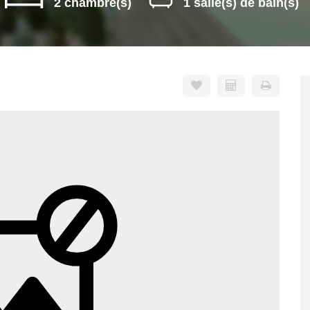
2 chambre(s)
1 salle(s) de bain(s)