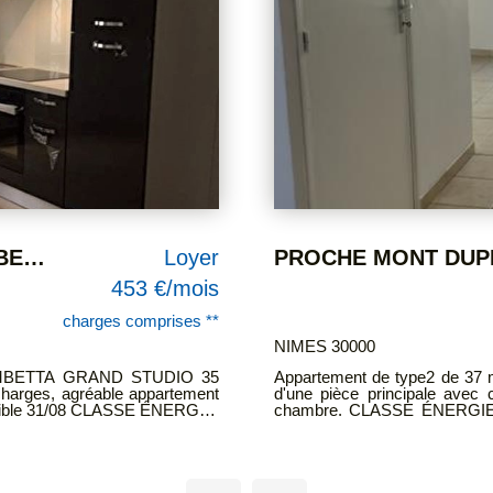
PROCHE MONT DUPLAN P2 36.66 M² TRES AJOURÉ
Loyer
507 €/mois
charges comprises **
NIMES 30000
artement très ajouré composé
NIMES, QUARTIER ROUTE D'U
 salle d'eau avec WC et d'une
4 pièces principales situé au 2ème éta
se compose d'une entrée do
ARGES -RÉGULARISATION
séparée, de 3 chambres, une
 TTC HCL 476€ TTC DONT
stationnement est libre dan
CLIMAT: A LOYER CC 8
CHARGES DÉPÔT DE GARANTIE 750€ TTC HONORAIRES 750€ TTC
DONT 180€ TTC PR ETAT D