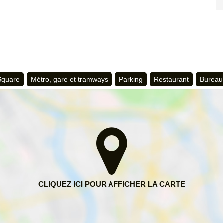
 Square
Métro, gare et tramways
Parking
Restaurant
Bureau