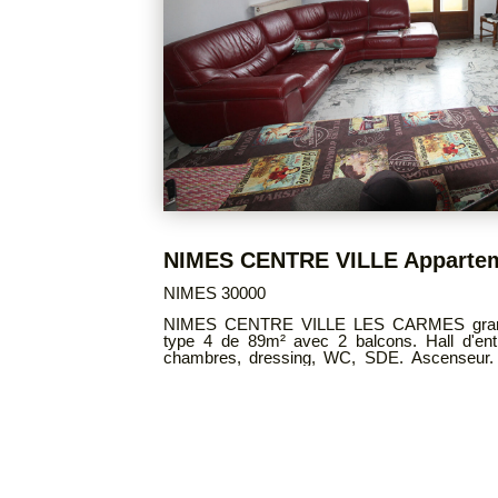
148 000 €
NIMES 30000
raversant de
NIMES Proche centre ville et facultés appartement P2 bis en RDC. Cuisine,
uble séjour, 2
cellier, salon, chambre, bureau/dressing,
chir ! Charges
CONTACTER SANDRA CREAC'H 06229347
TACTEZ SANDRA