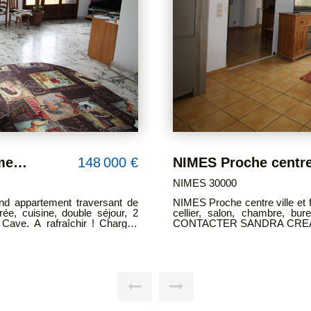
NIMES Proche centre ville et Facultés P2 bis de 56.87 m2 en RDC donnant sur une cour plein SUD.
74 000 €
NIMES 30000
NIMES Lumineux appartemen
 SDE avec WC. A rafraîchir !
garage et cave en sous-sol. I
48
chambre transformée en salle 
d'un WC indépendant, d'une 
complètent ce bien. CONTA