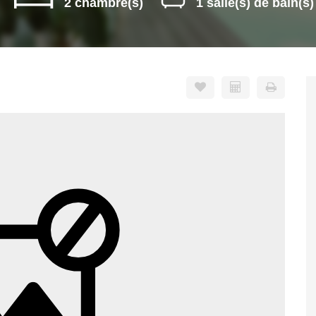
2 chambre(s)
1 salle(s) de bain(s)