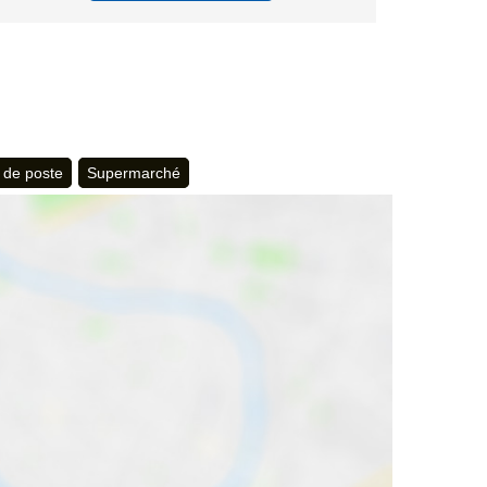
 de poste
Supermarché