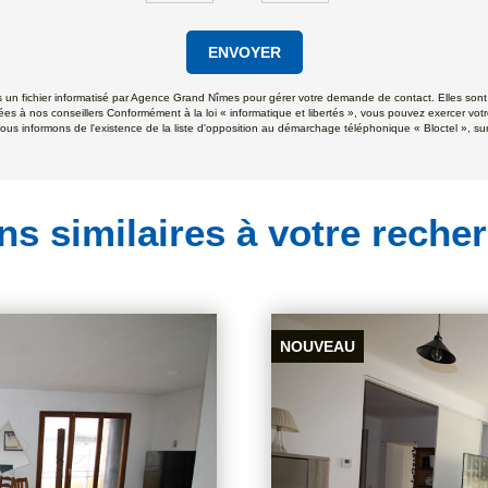
ENVOYER
ns un fichier informatisé par Agence Grand Nîmes pour gérer votre demande de contact. Elles sont 
ées à nos conseillers Conformément à la loi « informatique et libertés », vous pouvez exercer votr
formons de l'existence de la liste d'opposition au démarchage téléphonique « Bloctel », sur l
ns similaires à votre reche