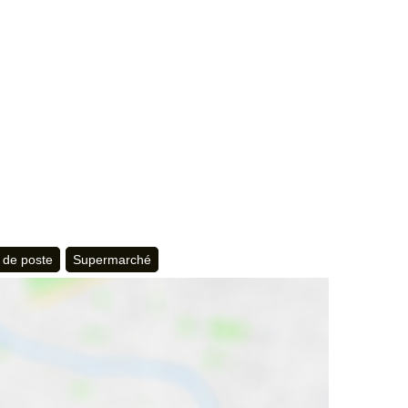
 de poste
Supermarché