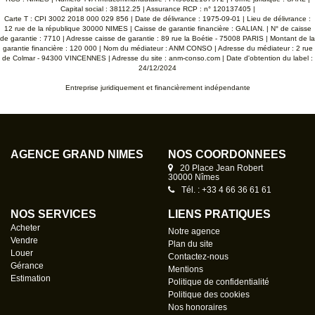
Capital social : 38112.25 | Assurance RCP : n° 120137405 |
Carte T : CPI 3002 2018 000 029 856 | Date de délivrance : 1975-09-01 | Lieu de délivrance :
12 rue de la république 30000 NIMES | Caisse de garantie financière : GALIAN. | N° de caisse
de garantie : 7710 | Adresse caisse de garantie : 89 rue la Boétie - 75008 PARIS | Montant de la
garantie financière : 120 000 | Nom du médiateur : ANM CONSO | Adresse du médiateur : 2 rue
de Colmar - 94300 VINCENNES | Adresse du site :
anm-conso.com
| Date d'obtention du label :
24/12/2024
Entreprise juridiquement et financièrement indépendante
AGENCE GRAND NÎMES
NOS COORDONNÉES
20 Place Jean Robert
30000 Nîmes
Tél. : +33 4 66 36 61 61
NOS SERVICES
LIENS PRATIQUES
Acheter
Notre agence
Vendre
Plan du site
Louer
Contactez-nous
Gérance
Mentions
Estimation
Politique de confidentialité
Politique des cookies
Nos honoraires