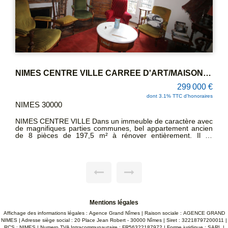
NIMES CENTRE VILLE CARREE D'ART/MAISON CARREE Bel appartement ancien de 8 pièces à rénover entièrement. Caves et Greniers.
299 000 €
dont 3.1% TTC d'honoraires
NIMES 30000
NIMES EXCLUSIVIT
 VILLE Dans un immeuble de caractère avec
P3 d'environ 83m² 
s parties communes, bel appartement ancien
avec placard, séjou
de 197,5 m² à rénover entièrement. Il se
chambres avec pl
ne entrée, d'un salon, d'une cuisine
Piscine. Rien à
'une arrière cuisine, d'un cellier, d'un séjour,
SANDRA CREAC'H 0
 manger, de 4 chambres, d'une véranda, d'une
et d'un WC séparé. Grenier avec verrière
essible par l'appartement d'environ 50m² à
aves en sous-sol. Enormément de potentiel! A
la Maison Carrée patrimoine mondial de
NTACTER SANDRA CREAC'H 06 22 93 47 48
Mentions légales
Affichage des informations légales : Agence Grand Nîmes | Raison sociale : AGENCE GRAND
NIMES | Adresse siège social : 20 Place Jean Robert - 30000 Nîmes | Siret : 32218797200011 |
RCS : NIMES | Numero TVA Intracommunautaire : FR56322187972 | Forme juridique : SARL |