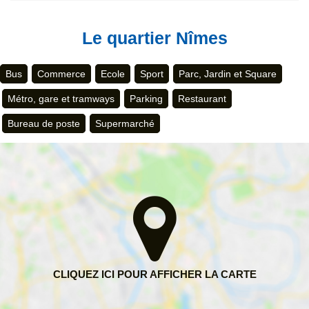
Le quartier Nîmes
Bus
Commerce
Ecole
Sport
Parc, Jardin et Square
Métro, gare et tramways
Parking
Restaurant
Bureau de poste
Supermarché