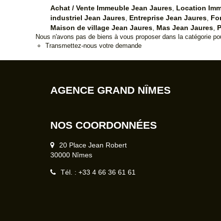
Achat / Vente Immeuble Jean Jaures
,
Location Imm
industriel Jean Jaures
,
Entreprise Jean Jaures
,
Fo
Maison de village Jean Jaures
,
Mas Jean Jaures
,
P
Nous n'avons pas de biens à vous proposer dans la catégorie pour
Transmettez-nous votre demande
AGENCE GRAND NÎMES
NOS COORDONNÉES
20 Place Jean Robert
30000 Nîmes
Tél. : +33 4 66 36 61 61