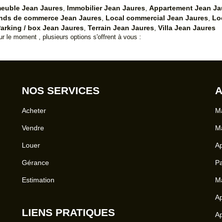
euble Jean Jaures
,
Immobilier Jean Jaures
,
Appartement Jean Ja
nds de commerce Jean Jaures
,
Local commercial Jean Jaures
,
Lo
arking / box Jean Jaures
,
Terrain Jean Jaures
,
Villa Jean Jaures
 le moment , plusieurs options s'offrent à vous :
NOS SERVICES
A
Acheter
Ma
Vendre
Ma
Louer
A
Gérance
Pa
Estimation
Ma
Ap
LIENS PRATIQUES
Ap