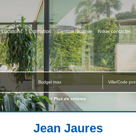
Locations
Estimation
Gestion locative
Nous contacter
Ville/Code pos
+ Plus de critères
Jean Jaures