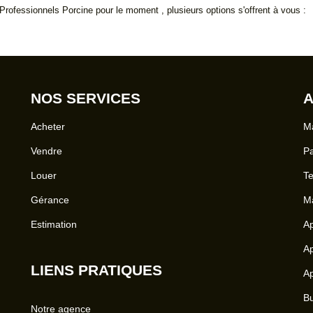
rofessionnels Porcine pour le moment , plusieurs options s'offrent à vous :
NOS SERVICES
A
Acheter
Ma
Vendre
Pa
Louer
Te
Gérance
Ma
Estimation
Ap
Ap
LIENS PRATIQUES
Ap
Bu
Notre agence