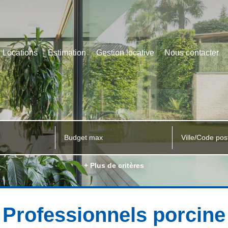
Locations
Estimation
Gestion locative
Nous contacter
Ville/Code pos
+ Plus de critères
Professionnels porcine