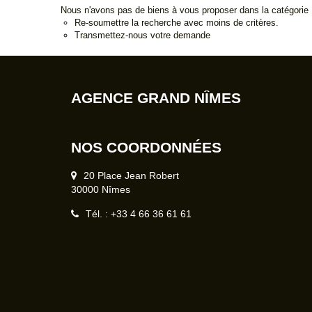
Nous n'avons pas de biens à vous proposer dans la catégorie P
Re-soumettre la recherche avec moins de critères.
Transmettez-nous votre demande
AGENCE GRAND NÎMES
NOS COORDONNÉES
20 Place Jean Robert
30000 Nîmes
Tél. : +33 4 66 36 61 61