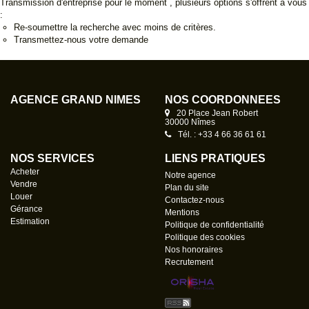
Transmission d'entreprise pour le moment , plusieurs options s'offrent à vous
:
Re-soumettre la recherche avec moins de critères.
Transmettez-nous votre demande
AGENCE GRAND NÎMES
NOS COORDONNÉES
20 Place Jean Robert
30000 Nîmes
Tél. : +33 4 66 36 61 61
NOS SERVICES
LIENS PRATIQUES
Acheter
Notre agence
Vendre
Plan du site
Louer
Contactez-nous
Gérance
Mentions
Estimation
Politique de confidentialité
Politique des cookies
Nos honoraires
Recrutement