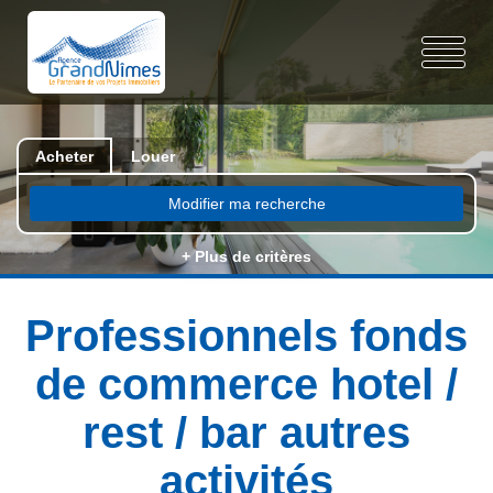
Acheter
Louer
Modifier ma recherche
+ Plus de critères
Professionnels fonds
de commerce hotel /
rest / bar autres
activités