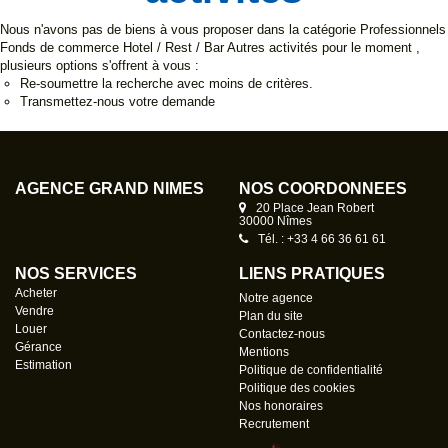
Nous n'avons pas de biens à vous proposer dans la catégorie Professionnels
Fonds de commerce Hotel / Rest / Bar Autres activités pour le moment ,
plusieurs options s'offrent à vous :
Re-soumettre la recherche avec moins de critères.
Transmettez-nous votre demande
AGENCE GRAND NÎMES
NOS COORDONNÉES
20 Place Jean Robert
30000 Nîmes
Tél. : +33 4 66 36 61 61
NOS SERVICES
LIENS PRATIQUES
Acheter
Notre agence
Vendre
Plan du site
Louer
Contactez-nous
Gérance
Mentions
Estimation
Politique de confidentialité
Politique des cookies
Nos honoraires
Recrutement