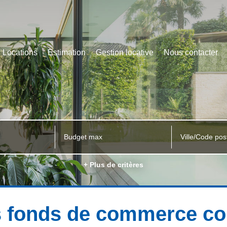
Locations
Estimation
Gestion locative
Nous contacter
Ville/Code pos
+ Plus de critères
s fonds de commerce c