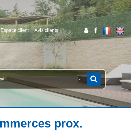
Espace client
Avis clients
tal
ommerces prox.