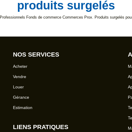
produits surgelés
 Professionnels Fonds de commerce Commerces Prox. Produits surgelés pour l
NOS SERVICES
A
Acheter
Ma
Vendre
A
Louer
A
Gérance
Pa
Estimation
Te
Te
LIENS PRATIQUES
Ma