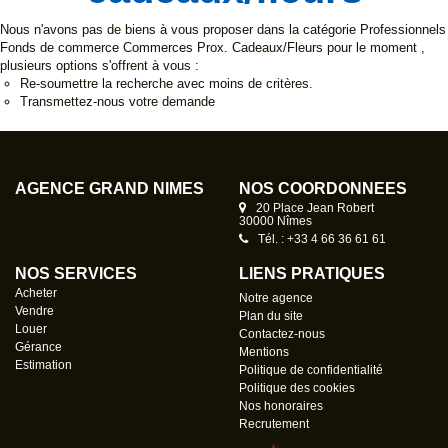
Nous n'avons pas de biens à vous proposer dans la catégorie Professionnels
Fonds de commerce Commerces Prox. Cadeaux/Fleurs pour le moment ,
plusieurs options s'offrent à vous :
Re-soumettre la recherche avec moins de critères.
Transmettez-nous votre demande
AGENCE GRAND NÎMES
NOS COORDONNÉES
20 Place Jean Robert
30000 Nîmes
Tél. : +33 4 66 36 61 61
NOS SERVICES
LIENS PRATIQUES
Acheter
Notre agence
Vendre
Plan du site
Louer
Contactez-nous
Gérance
Mentions
Estimation
Politique de confidentialité
Politique des cookies
Nos honoraires
Recrutement