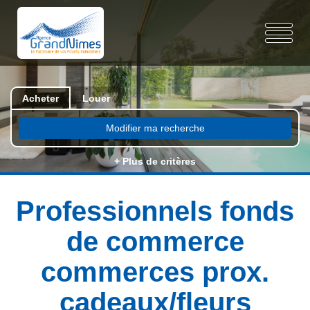
Acheter
Louer
Modifier ma recherche
+ Plus de critères
Professionnels fonds
de commerce
commerces prox.
cadeaux/fleurs