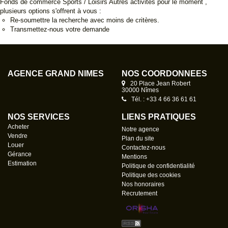
Fonds de commerce Sports / Loisirs Autres activités pour le moment ,
plusieurs options s'offrent à vous :
Re-soumettre la recherche avec moins de critères.
Transmettez-nous votre demande
AGENCE GRAND NÎMES
NOS COORDONNÉES
20 Place Jean Robert
30000 Nîmes
Tél. : +33 4 66 36 61 61
NOS SERVICES
LIENS PRATIQUES
Acheter
Notre agence
Vendre
Plan du site
Louer
Contactez-nous
Gérance
Mentions
Estimation
Politique de confidentialité
Politique des cookies
Nos honoraires
Recrutement