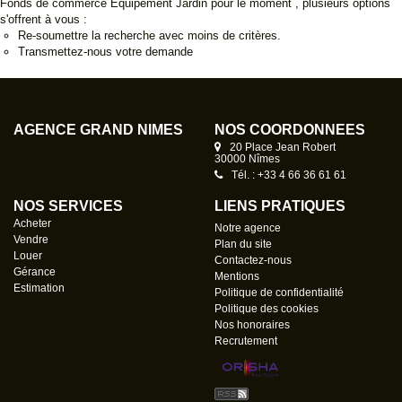
Fonds de commerce Equipement Jardin pour le moment , plusieurs options
s'offrent à vous :
Re-soumettre la recherche avec moins de critères.
Transmettez-nous votre demande
AGENCE GRAND NÎMES
NOS COORDONNÉES
20 Place Jean Robert
30000 Nîmes
Tél. : +33 4 66 36 61 61
NOS SERVICES
LIENS PRATIQUES
Acheter
Notre agence
Vendre
Plan du site
Louer
Contactez-nous
Gérance
Mentions
Estimation
Politique de confidentialité
Politique des cookies
Nos honoraires
Recrutement