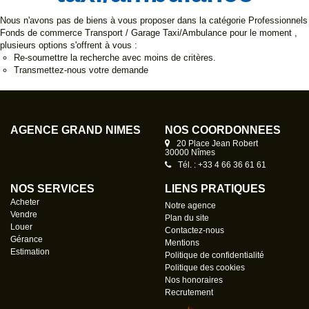
Nous n'avons pas de biens à vous proposer dans la catégorie Professionnels
Fonds de commerce Transport / Garage Taxi/Ambulance pour le moment ,
plusieurs options s'offrent à vous :
Re-soumettre la recherche avec moins de critères.
Transmettez-nous votre demande
AGENCE GRAND NÎMES
NOS COORDONNÉES
20 Place Jean Robert
30000 Nîmes
Tél. : +33 4 66 36 61 61
NOS SERVICES
LIENS PRATIQUES
Acheter
Notre agence
Vendre
Plan du site
Louer
Contactez-nous
Gérance
Mentions
Estimation
Politique de confidentialité
Politique des cookies
Nos honoraires
Recrutement