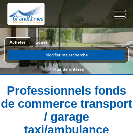
Acheter
Louer
Modifier ma recherche
+ Plus de critères
Professionnels fonds
de commerce transport
/ garage
taxi/ambulance