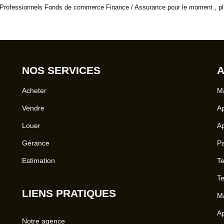
Professionnels Fonds de commerce Finance / Assurance pour le moment , plus
NOS SERVICES
A
Acheter
Ma
Vendre
A
Louer
A
Gérance
Pa
Estimation
Te
Te
LIENS PRATIQUES
Ma
Ap
Notre agence