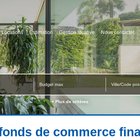
Locations
Estimation
Gestion locative
Nous contacter
Ville/Code pos
+ Plus de critères
 fonds de commerce fina