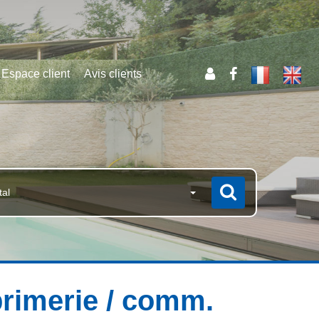
Espace client
Avis clients
tal
rimerie / comm.