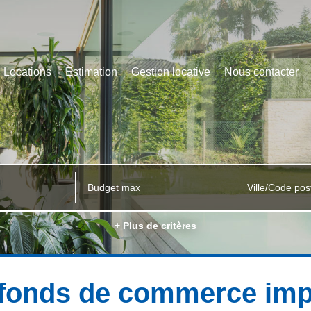
Locations
Estimation
Gestion locative
Nous contacter
Ville/Code pos
+ Plus de critères
 fonds de commerce imp