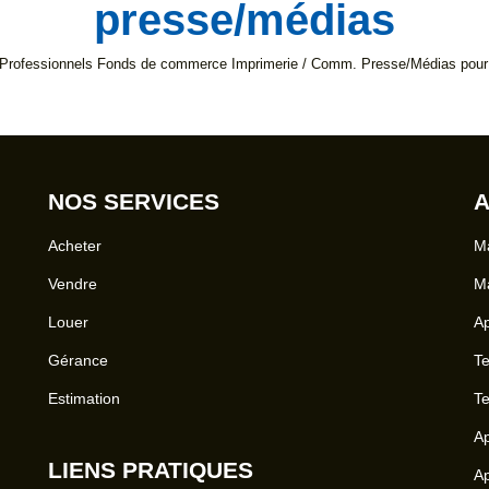
presse/médias
 Professionnels Fonds de commerce Imprimerie / Comm. Presse/Médias pour le
NOS SERVICES
A
Acheter
Ma
Vendre
Ma
Louer
A
Gérance
Te
Estimation
Te
Ap
LIENS PRATIQUES
Ap