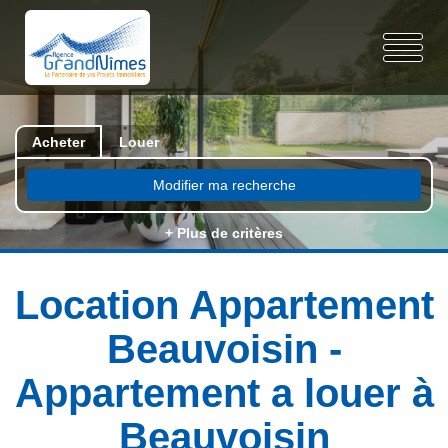
Acheter
Louer
Modifier ma recherche
+ Plus de critères
Location Appartement
Beauvoisin -
Appartement a louer à
Beauvoisin