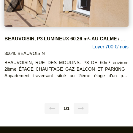
BEAUVOISIN, P3 LUMINEUX 60.26 m²- AU CALME / BALCON & PARKING
Loyer 700 €/mois
30640 BEAUVOISIN
BEAUVOISIN, RUE DES MOULINS. P3 DE 60m² environ-
2ième ÉTAGE CHAUFFAGE GAZ BALCON ET PARKING .
Appartement traversant situé au 2ième étage d'un petit
immeuble avec faibles charges. Il se compose d'un séjour avec
cuisine, 2 chambres, salle de bains et WC indépendant.
Rangements. Emplacement parking dans garage. Chauffage au
gaz. Double vitrage. Disponible de suite. CLASSE
ÉNERGÉTIQUE : D- CLASSE CLIMAT: D LOYER CC 700€
1/1
DONT 25€ DE PROVISION/CHARGES (TOM) DÉPÔT DE
GARANTIE 675€ TTC HCL 675€ TTC DONT 180€ TTC POUR
ETAT DES LIEUX