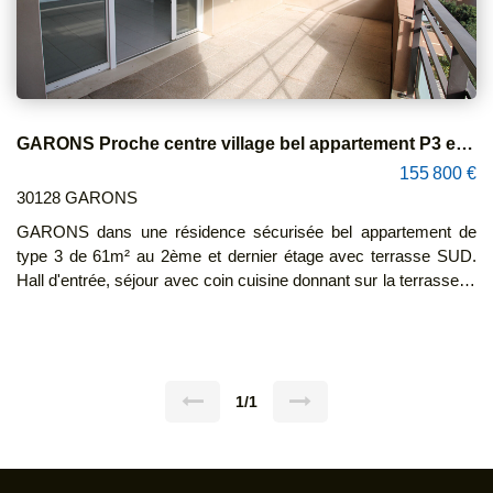
GARONS Proche centre village bel appartement P3 en résidence de 61m² avec terrasse et 2 parking
155 800 €
30128 GARONS
GARONS dans une résidence sécurisée bel appartement de
type 3 de 61m² au 2ème et dernier étage avec terrasse SUD.
Hall d'entrée, séjour avec coin cuisine donnant sur la terrasse .2
chambres, SDB, WC indépendant. DV et volets roulants PVC
partout. Chauffage collectif. 2 places de parking privatives.
Calme et proche commodités. CONTACTEZ SANDRA
CREAC'H 06 22 93 47 48
1/1