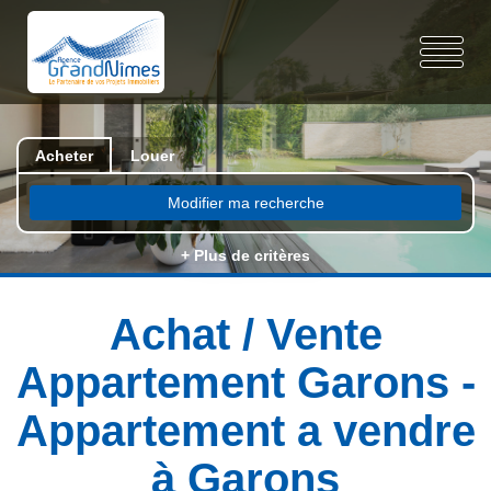
Acheter
Louer
Modifier ma recherche
+ Plus de critères
Achat / Vente
Appartement Garons -
Appartement a vendre
à Garons