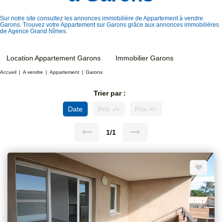
Sur notre site consultez les annonces immobilière de Appartement à vendre
Garons. Trouvez votre Appartement sur Garons grâce aux annonces immobilières
de Agence Grand Nîmes.
Location Appartement Garons
Immobilier Garons
Accueil
A vendre
Appartement
Garons
Trier par :
Date
Prix -/+
Prix +/-
1/1