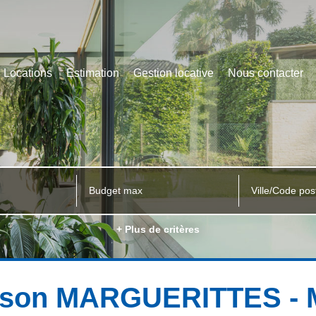
Locations
Estimation
Gestion locative
Nous contacter
Ville/Code pos
+ Plus de critères
aison MARGUERITTES - M