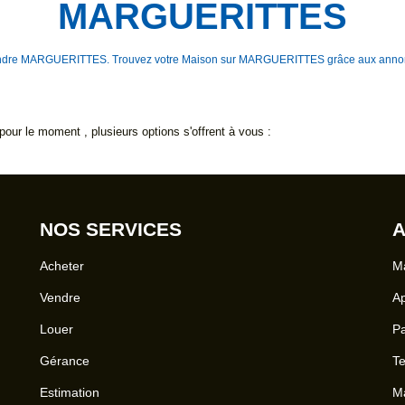
MARGUERITTES
à vendre MARGUERITTES. Trouvez votre Maison sur MARGUERITTES grâce aux anno
our le moment , plusieurs options s'offrent à vous :
NOS SERVICES
A
Acheter
Ma
Vendre
A
Louer
Pa
Gérance
Te
Estimation
Ma