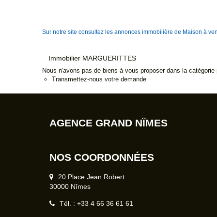
Sur notre site consultez les annonces immobilière de Maison 
Immobilier MARGUERITTES
Nous n'avons pas de biens à vous proposer dans la catégorie p
Transmettez-nous votre demande
AGENCE GRAND NÎMES
NOS COORDONNÉES
20 Place Jean Robert
30000 Nîmes
Tél. : +33 4 66 36 61 61