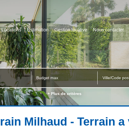
Locations
Estimation
Gestion locative
Nous contacter
Ville/Code pos
+ Plus de critères
rain Milhaud - Terrain 