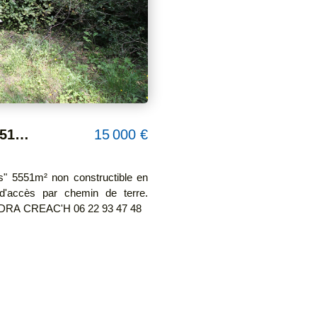
En EXCLUSIVITE Terrain de loisir 5551m² boisé non constructible à Milhaud. Pas d'eau ni électricité.
15 000 €
 d'accès par chemin de terre.
A CREAC'H 06 22 93 47 48