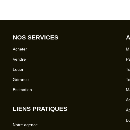
NOS SERVICES
A
Acheter
Ma
Vendre
Pa
Louer
Te
Gérance
Te
Estimation
Ma
Ap
LIENS PRATIQUES
Ap
Bu
Notre agence