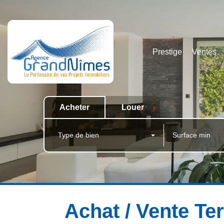
Prestige
Ventes
Acheter
Louer
Type de bien
Achat / Vente Ter