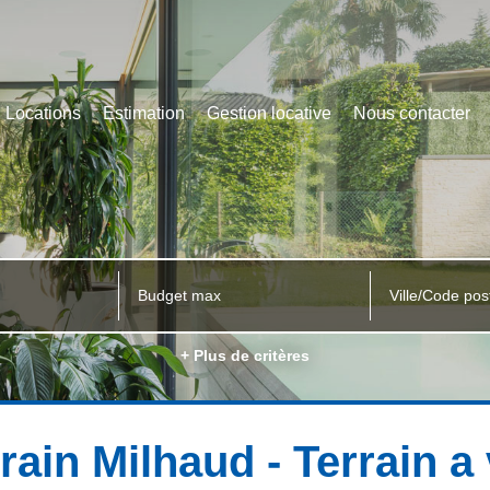
Locations
Estimation
Gestion locative
Nous contacter
Ville/Code pos
+ Plus de critères
rain Milhaud - Terrain 