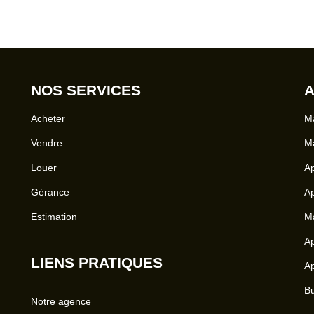
NOS SERVICES
A
Acheter
Ma
Vendre
Ma
Louer
A
Gérance
A
Estimation
Ma
Ap
LIENS PRATIQUES
Ap
Bu
Notre agence