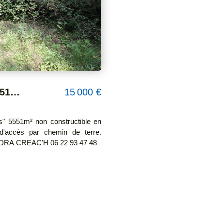
En EXCLUSIVITE Terrain de loisir 5551m² boisé non constructible à Milhaud. Pas d'eau ni électricité.
15 000 €
 d'accès par chemin de terre.
A CREAC'H 06 22 93 47 48