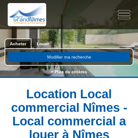
Acheter
Louer
Modifier ma recherche
+ Plus de critères
Location Local
commercial Nîmes -
Local commercial a
louer à Nîmes