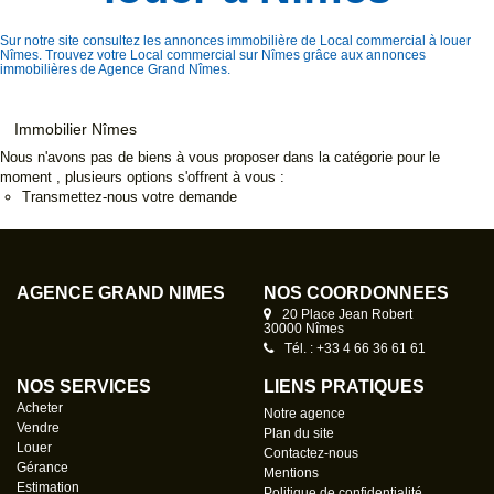
Sur notre site consultez les annonces immobilière de Local commercial à louer
Nîmes. Trouvez votre Local commercial sur Nîmes grâce aux annonces
immobilières de Agence Grand Nîmes.
Immobilier Nîmes
Nous n'avons pas de biens à vous proposer dans la catégorie pour le
moment , plusieurs options s'offrent à vous :
Transmettez-nous votre demande
AGENCE GRAND NÎMES
NOS COORDONNÉES
20 Place Jean Robert
30000 Nîmes
Tél. : +33 4 66 36 61 61
NOS SERVICES
LIENS PRATIQUES
Acheter
Notre agence
Vendre
Plan du site
Louer
Contactez-nous
Gérance
Mentions
Estimation
Politique de confidentialité