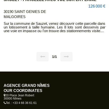
126 000 €
30190 SAINT GENIES DE
MALGOIRES
Sur la commune de Sauzet, venez découvrir cette parcelle dans
un lotissement à taille humaine. Les 8 lots sont desservis par
une voie en impasse ou l'on trouve des stationnements visiteurs
et handicapés. La parcelle est raccordée aux réseaux d'eau, de
téléphone, de fibre, d'électricité et à la fibre. A 5 min gare de St
génies menant à Nîmes et Alès en TER en 20 min. Contact :
Marion BASSOT 06.79.22.91.90
1/1
AGENCE GRAND NÎMES
OUR COORDINATES
20 Place Jean Robert
30000 Nîmes
Tel. : +33 4 66 36 61 61