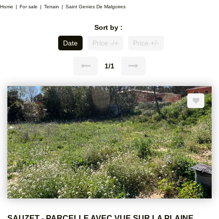
Home
For sale
Terrain
Saint Genies De Malgoires
Sort by :
Date
Price -/+
Price +/-
1/1
SAUZET - PARCELLE AVEC VUE SUR LA PLAINE